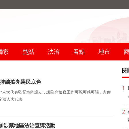
獨家
熱點
法治
看點
地市
閱
 持續擦亮爲民底色
1
周）“人大代表監督室的設立，讓隆堯檢察工作可觀可感可觸，方便
全國人大代表
2
加涉藏地區法治宣講活動