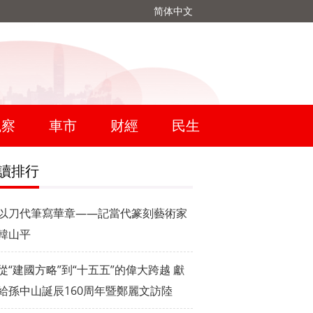
简体中文
觀察
車市
财經
民生
讀排行
以刀代筆寫華章——記當代篆刻藝術家
韓山平
從“建國方略”到“十五五”的偉大跨越 獻
給孫中山誕辰160周年暨鄭麗文訪陸