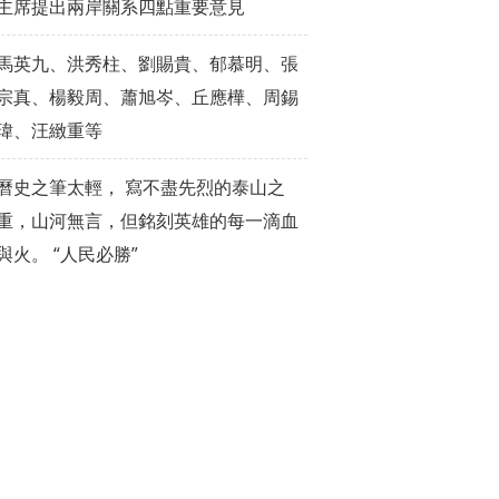
主席提出兩岸關系四點重要意見
馬英九、洪秀柱、劉賜貴、郁慕明、張
宗真、楊毅周、蕭旭岑、丘應樺、周錫
瑋、汪緻重等
曆史之筆太輕， 寫不盡先烈的泰山之
重，山河無言，但銘刻英雄的每一滴血
與火。 “人民必勝”