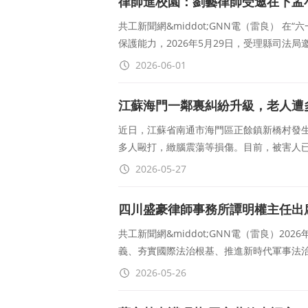
律師進校園：劉藝律師受邀在下孟
共工新聞網&middot;GNN電（雷良） 
保護能力，2026年5月29日，受理縣司法
2026-06-01
江蘇海門一鄰裏糾紛升級，老人遭
近日，江蘇省南通市海門區正餘鎮新橋村發
多人毆打，緻腦震蕩等損傷。目前，被害人
2026-05-27
四川盛豪律師事務所譚明權主任出
共工新聞網&middot;GNN電（雷良）2
義、夯實國際法治根基、推進新時代軍事法治
2026-05-26