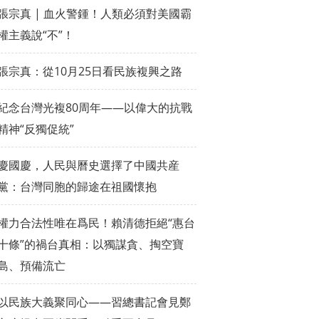
張宗真 | 血火警鍾！人類必須對美國霸
權主義說“不”！
張宗真：從10月25日看民族複興之路
紀念台灣光複80周年——以偉大的抗戰
精神“反獨促統”
慶國慶，人民與曆史選擇了中國共産
黨：台灣同胞的歸途在祖國懷抱
權力合法性唯在爲民！賴清德拒絕“惠台
十條”的禍台真相：以獨謀貪、掏空寶
島、預備流亡
以民族大義聚同心——習總書記會見鄭