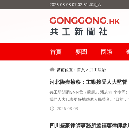
2026-08-08 07:02:52 星期六
首頁
要聞
國際
當前位置：
首頁
>
共工法治
河北隆堯檢察：主動接受人大監督
共工新聞網GNN電（蘇廣志 潘志方 李樹
我們人大代表更好地傳遞人民聲音。”日前，
2026-08-03
四川盛豪律師事務所孟福蓉律師參