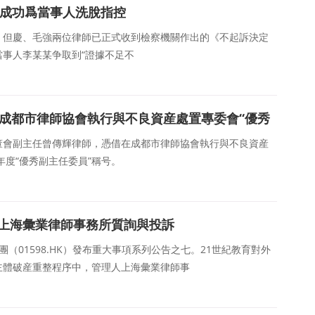
師成功爲當事人洗脫指控
：但慶、毛強兩位律師已正式收到檢察機關作出的《不起訴決定
事人李某某争取到“證據不足不
度成都市律師協會執行與不良資産處置專委會“優秀
董會副主任曾傳輝律師，憑借在成都市律師協會執行與不良資産
年度“優秀副主任委員”稱号。
對上海彙業律師事務所質詢與投訴
集團（01598.HK）發布重大事項系列公告之七。21世紀教育對外
主體破産重整程序中，管理人上海彙業律師事