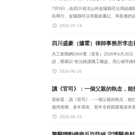
7月9日，由四川省涼山州金陽縣司法局組織
區舉行。金陽縣司法局黨組書記、局長俄的
2026-07-14
四川盛豪（爐霍）律師事務所李忠
共工新聞網GNN電（雷良）2026年6月2
請，開展以“依法維護職工權益、用心築牢維
2026-06-26
讀《官司》：一個父親的執念，能
原标題：讀《官司》：一個父親的執念，能
揚州老鄉、多年朋友、當年全程跟蹤報道朱
2026-06-23
警醫聯動織密反詐防線 守護醫患