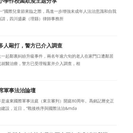
小學作校園欺淩主題分享
在“六一”國際兒童節來臨之際，爲進一步增強未成年人法治意識和自我
局邀請，四川盛豪（理縣）律師事務所
多人毆打，警方已介入調查
生一起鄰裏糾紛升級事件，兩名年逾六旬的老人在家門口遭鄰居
已就醫治療，警方已受理報案并介入調查，相
席軍事法治論壇
026年是遠東國際軍事法庭（東京審判）開庭80周年。爲銘記曆史正
建設，近日，“戰後秩序與國際法治&mda