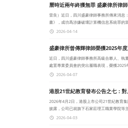
曆時近兩年終獲無罪 盛豪律所律
雷良）近日，四川盛豪律師事務所傳來消息
書》，成功爲涉嫌破壞計算機信息系統罪的當
2026-04-14
盛豪律所曾傳輝律師榮獲2025年
副主任委員”
近日，四川盛豪律師事務所高級合夥人、執
處置專業委員會的突出履職表現，榮獲2025
2026-04-07
港股21世紀教育發布公告之七：
2026年4月2日，港股上市公司21世紀教育
披露，公司已就旗下石家莊理工職業學院等
2026-04-03