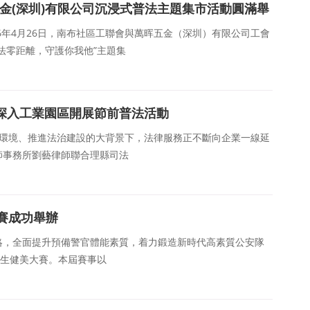
金(深圳)有限公司沉浸式普法主題集市活動圓滿舉
26年4月26日，南布社區工聯會與萬晖五金（深圳）有限公司工會
法零距離，守護你我他”主題集
所深入工業園區開展節前普法活動
商環境、推進法治建設的大背景下，法律服務正不斷向企業一線延
律師事務所劉藝律師聯合理縣司法
賽成功舉辦
戰略，全面提升預備警官體能素質，着力鍛造新時代高素質公安隊
學生健美大賽。本屆賽事以