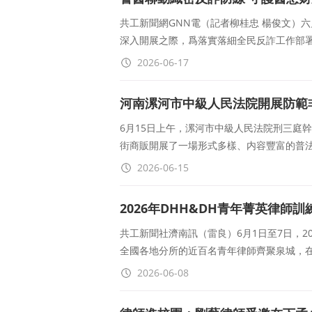
院
共工新聞網GNN電（記者柳桂忠 楊俊文）
深入開展之際，爲落實落細全民反詐工作部
2026-06-17
河南漯河市中級人民法院開展防範
6月15日上午，漯河市中級人民法院刑三庭
街商販開展了一場形式多樣、内容豐富的普
2026-06-15
2026年DHH&DH青年菁英律師
共工新聞社濟南訊（雷良）6月1日至7日，2
全國各地分所的近百名青年律師齊聚泉城，
2026-06-08