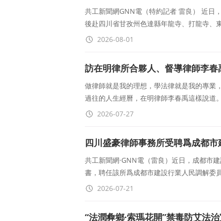
共工新聞網GNN電（特約記者 雷良） 近
後赴四川省甘孜州色達縣年龍寺、打龍寺、
2026-08-01
訪在明律所合夥人、督導律師李春
做律師就是我的理想，學法律就是我的專業
過往的人生經曆，在明律師李春禹這樣說道。
2026-07-27
四川盛豪律師事務所受聘爲成都市
共工新聞網·GNN電（雷良）近日，成都市
書，聘任該所爲成都市建設行業人民調解委
2026-07-21
“法潤彜鄉·索瑪花開”禁毒防艾法