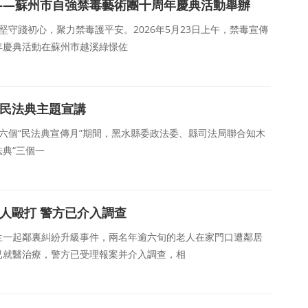
 ——蘇州市自強禁毒藝術團十周年慶典活動舉辦
堅守踐初心，聚力禁毒護平安。2026年5月23日上午，禁毒宣傳
年慶典活動在蘇州市越溪綠憬佐
展民法典主題宣講
第六個“民法典宣傳月”期間，黑水縣委政法委、縣司法局聯合知木
典“三個一
人毆打 警方已介入調查
生一起鄰裏糾紛升級事件，兩名年逾六旬的老人在家門口遭鄰居
已就醫治療，警方已受理報案并介入調查，相