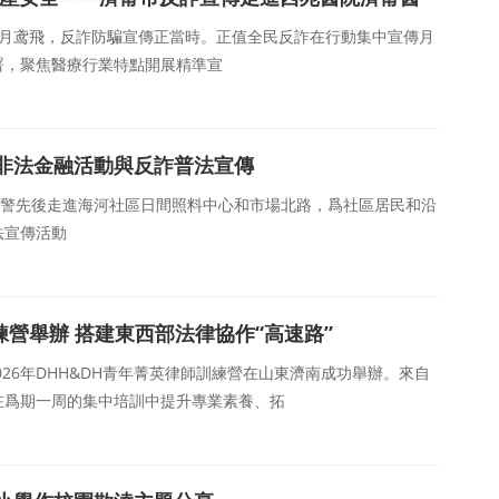
六月鸢飛，反詐防騙宣傳正當時。正值全民反詐在行動集中宣傳月
署，聚焦醫療行業特點開展精準宣
非法金融活動與反詐普法宣傳
幹警先後走進海河社區日間照料中心和市場北路，爲社區居民和沿
法宣傳活動
訓練營舉辦 搭建東西部法律協作“高速路”
026年DHH&DH青年菁英律師訓練營在山東濟南成功舉辦。來自
在爲期一周的集中培訓中提升專業素養、拓