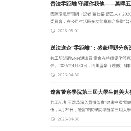
普法零距離 守護你我他——萬晖五
辦
國際環境新聞網（記者 蒙仕榮 藍乙人）20
委員會，在公司生活區多功能廳聯合舉辦“普
2026-05-01
送法進企“零距離”：盛豪理縣分
共工新聞網GNN通訊員 雷良在持續優化營
伸。2026年4月30日，四川盛豪（理縣）
2026-04-30
遼甯警察學院第三屆大學生健美大
共工記者 王群爲深入貫徹落實“健康中國”
伍，4月29日，遼甯警察學院舉辦第三屆大
2026-04-30