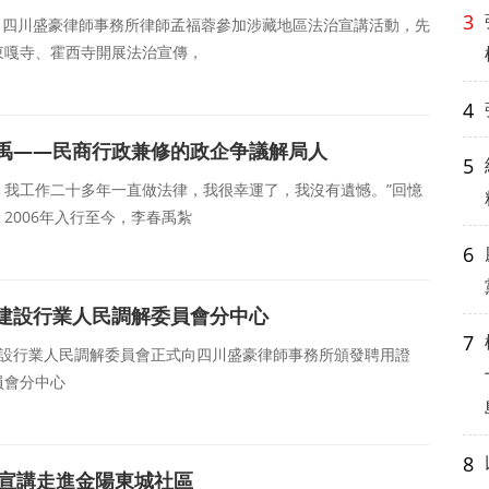
3
日，四川盛豪律師事務所律師孟福蓉參加涉藏地區法治宣講活動，先
東嘎寺、霍西寺開展法治宣傳，
4
禹——民商行政兼修的政企争議解局人
5
，我工作二十多年一直做法律，我很幸運了，我沒有遺憾。”回憶
2006年入行至今，李春禹紮
6
建設行業人民調解委員會分中心
7
建設行業人民調解委員會正式向四川盛豪律師事務所頒發聘用證
員會分中心
8
治宣講走進金陽東城社區