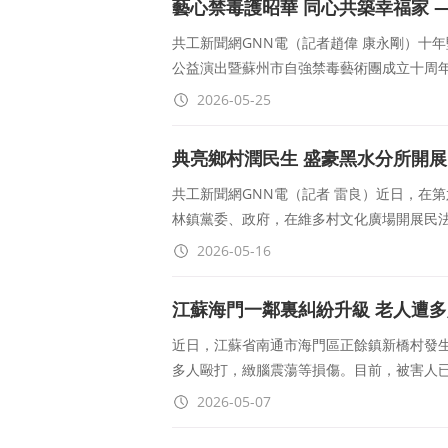
藝心禁毒護昭華 同心共築幸福家
共工新聞網GNN電（記者趙偉 康永剛）十年
公益演出暨蘇州市自強禁毒藝術團成立十周
2026-05-25
典亮鄉村潤民生 盛豪黑水分所開
共工新聞網GNN電（記者 雷良）近日，在
林鎮黨委、政府，在維多村文化廣場開展民法
2026-05-16
江蘇海門一鄰裏糾紛升級 老人遭多
近日，江蘇省南通市海門區正餘鎮新橋村發
多人毆打，緻腦震蕩等損傷。目前，被害人
2026-05-07