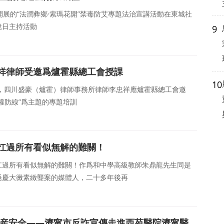
開展的“法潤彜鄉·索瑪花開”禁毒防艾專題法治宣講活動在東城社
說日主持活動
9
祥律師受邀爲爐霍縣總工會授課
10
6日，四川盛豪（爐霍）律師事務所律師李忠祥應爐霍縣總工會邀
權防線”爲主題的專題培訓
扛過所有看似無解的難關！
扛過所有看似無解的難關！作爲和中學高級教師朱鼎龍先生同是
遜慶大黴素緻聾案的媒體人，二十多年後再
财産安全——濟甯市反詐宣傳走進西苑醫院濟甯醫