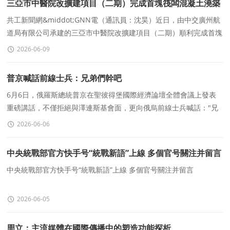
三亞市中醫院改擴建項目（二期）完成首塊筏闆混凝土澆築
共工新聞網&middot;GNN電（通訊員：沈昊）近日，由中交廣州航
道局有限公司承建的三亞市中醫院改擴建項目（二期）順利完成首塊
筏闆混凝土澆築，爲項目築牢了堅實的“地下根基”，
2026-06-09
普京喊話前線士兵：兄弟們幹吧
6月6日，俄羅斯總統普京在聖彼得堡國際經濟論壇全體會議上發表
重磅講話，不僅拒絕與澤連斯基會面，更向俄烏前線士兵喊話："兄
弟們，繼續戰鬥吧！"
2026-06-06
中央統戰部官方快手号“統戰新語”上線 多個官号關注并留言
中央統戰部官方快手号“統戰新語”上線 多個官号關注并留言
2026-06-05
周立：主流媒體在國際傳播中的塑造功能探析