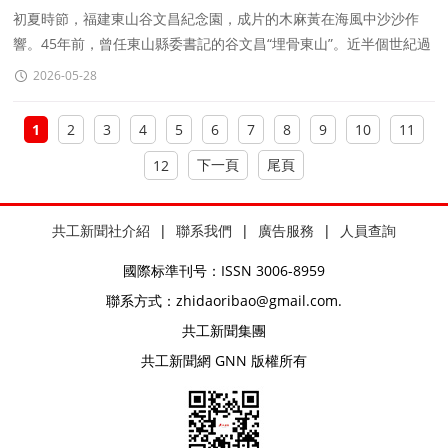
初夏時節，福建東山谷文昌紀念園，成片的木麻黃在海風中沙沙作
響。45年前，曾任東山縣委書記的谷文昌“埋骨東山”。近半個世紀過
去，“先祭谷公，後拜祖宗”已在
2026-05-28
1
2
3
4
5
6
7
8
9
10
11
下一頁
尾頁
12
共工新聞社介紹
|
聯系我們
|
廣告服務
|
人員查詢
國際标準刊号：ISSN 3006-8959
聯系方式：zhidaoribao@gmail.com.
共工新聞集團
共工新聞網 GNN 版權所有