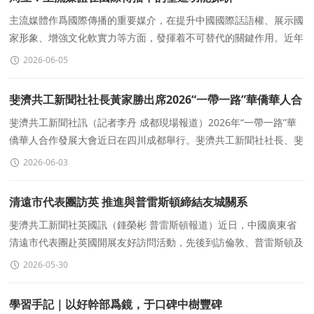
主流媒體作爲國際傳播的重要媒介，在提升中國國際話語權、展示國
家形象、增強文化軟實力等方面，發揮着不可替代的關鍵作用。近年
來，我國主流媒體積極發揮對外傳播功能，主動講好中
2026-06-05
斐濟共工新聞社社長黃家勝出席2026“一帶一路”華僑華人合
作發展大會
斐濟共工新聞社訊（記者李丹 成都現場報道）2026年“一帶一路”華
僑華人合作發展大會近日在四川成都舉行。斐濟共工新聞社社長、斐
濟華人文化藝術經濟聯合會主席黃家
2026-06-03
清遠市代表團訪英 推進與普雷斯頓締結友城關系
斐濟共工新聞社英國訊（鍾榮彬 普雷斯頓報道）近日，中國廣東省
清遠市代表團赴英國開展友好訪問活動，先後到訪倫敦、普雷斯頓及
曼徹斯特等地，與當地政府機構、華人社團及工商界代表
2026-05-30
學習手記｜以好幹部爲鏡，于口碑中樹豐碑