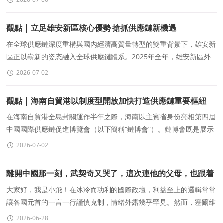
觀點 | 立足雄安新區核心優勢 搶抓供應鏈新機遇
在全球供應鏈深度重構與國内經濟高質量轉型的雙重背景下，雄安新
區正以嶄新的姿态融入全球供應鏈體系。2025年全年，雄安新區外
貿進出口總值達719.5億元，同比增長18.9倍。外貿強
2026-07-02
觀點 | 海南自貿港以制度型開放加快打造供應鏈重要樞紐
在海南自貿港全島封關運作半年之際，海南以主賓省身份亮相第四屆
中國國際供應鏈促進博覽會（以下簡稱“鏈博會”）。鏈博會既是展示
海南自貿港開放成效的重要窗口，也爲全
2026-07-02
離開中國那一刻，武契奇又哭了，這次連他的父母，也跟着
動容
大家好，我是小飛！在冰冷而功利的國際政壇，利益至上的邏輯常常
讓各國元首的一言一行謹慎克制，情緒外露幾乎罕見。然而，塞爾維
亞總統武契奇的這次訪華之旅，卻徹底打破了這種政壇常态
2026-06-28