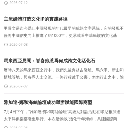
誼，持續抛出各類極端“台獨”言論尋釁滋事
2026-07-12
主流媒體打造文化IP的實踐路徑
甲骨文是迄今爲止中國發現的年代最早的成熟文字系統，它的發現不
僅将中國信史向上推進了約1000年，更承載着中華民族的文化基
因。但因爲甲骨文距今年代久遠、識别難度大、長期遠
2026-07-08
馬來西亞見聞：峇峇娘惹爲何成跨文化活化石
曆時八天的馬來西亞之行中，我們先後奔赴吉隆坡、馬六甲、新山和
槟城等地，與各界人士交流。一路行程數千公裏，匆匆行走之中，除
了感受美麗的東南亞自然風情，更多體味到馬來西亞多元
2026-07-07
雅加達•鄭和海絲論壇成功舉辦賦能國際商盟
7月4日下午，“雅加達·鄭和海絲論壇”高級别對話活動在印尼雅加達
太平洋俱樂部隆重舉行。本次活動以“活化千年海絲，共建國際商
盟”爲核心主題，由國際鄭和學會主辦
2026-07-06