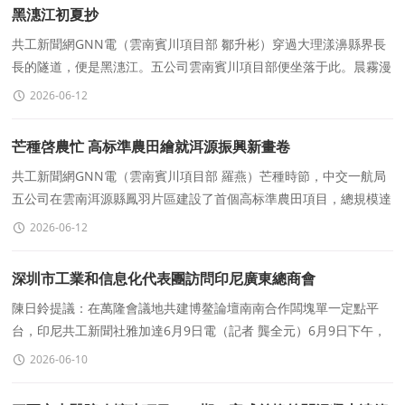
黑潓江初夏抄
共工新聞網GNN電（雲南賓川項目部 鄒升彬）穿過大理漾濞縣界長
長的隧道，便是黑潓江。五公司雲南賓川項目部便坐落于此。晨霧漫
過江面，我的腳步在第一塊格賓石籠前停了
2026-06-12
芒種啓農忙 高标準農田繪就洱源振興新畫卷
共工新聞網GNN電（雲南賓川項目部 羅燕）芒種時節，中交一航局
五公司在雲南洱源縣鳳羽片區建設了首個高标準農田項目，總規模達
1.76萬畝，覆蓋4個村委會。通過實施田塊整治、
2026-06-12
深圳市工業和信息化代表團訪問印尼廣東總商會
陳日鈴提議：在萬隆會議地共建博鳌論壇南南合作闆塊單一定點平
台，印尼共工新聞社雅加達6月9日電（記者 龔全元）6月9日下午，
深圳市工業和信息化代表團。
2026-06-10