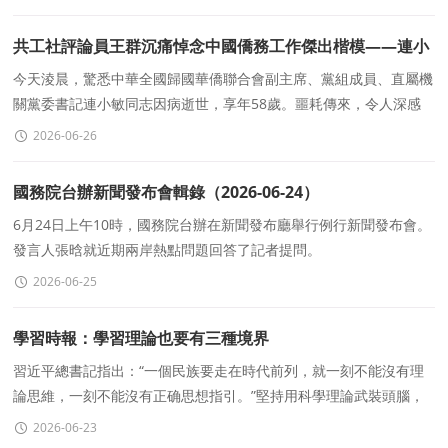
共工社評論員王群沉痛悼念中國僑務工作傑出楷模——連小
敏同志
今天淩晨，驚悉中華全國歸國華僑聯合會副主席、黨組成員、直屬機
關黨委書記連小敏同志因病逝世，享年58歲。噩耗傳來，令人深感
悲痛與惋惜。
2026-06-26
國務院台辦新聞發布會輯錄（2026-06-24）
6月24日上午10時，國務院台辦在新聞發布廳舉行例行新聞發布會。
發言人張晗就近期兩岸熱點問題回答了記者提問。
2026-06-25
學習時報：學習理論也要有三種境界
習近平總書記指出：“一個民族要走在時代前列，就一刻不能沒有理
論思維，一刻不能沒有正确思想指引。”堅持用科學理論武裝頭腦，
把系統掌握馬克思主義基本理論作爲看家本
2026-06-23