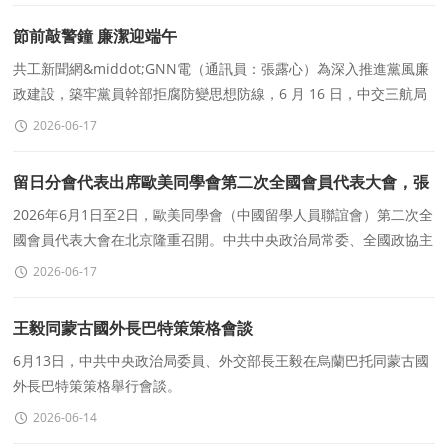
節前敲警鐘 廉潔迎端午
共工新聞網&middot;GNN電（通訊員：張露心）為深入推進黨風廉
政建設，築牢黨員幹部拒腐防變思想防線，6 月 16 日，中交三航局
常州天寧高新區項目黨支部聯合中交三航局常州滬武高速項目
2026-06-17
留日分會代表出席歐美同學會第二次全國會員代表大會，張
鎖江會長當選總會第九屆理事會副會長
2026年6月1日至2日，歐美同學會（中國留學人員聯誼會）第二次全
國會員代表大會在北京隆重召開。中共中央政治局常委、全國政協主
席王滬甯與第九屆理事會會長會成員座談并會見參會代表
2026-06-17
王毅同蒙古國外長巴特策策格會談
6月13日，中共中央政治局委員、外交部長王毅在烏蘭巴托同蒙古國
外長巴特策策格舉行會談。
2026-06-14