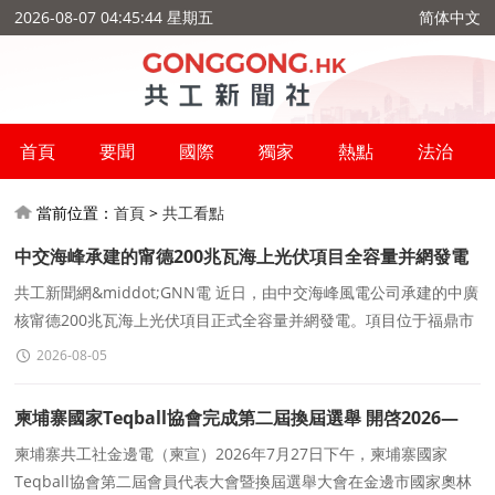
2026-08-07 04:45:44 星期五
简体中文
首頁
要聞
國際
獨家
熱點
法治
當前位置：
首頁
>
共工看點
中交海峰承建的甯德200兆瓦海上光伏項目全容量并網發電
共工新聞網&middot;GNN電 近日，由中交海峰風電公司承建的中廣
核甯德200兆瓦海上光伏項目正式全容量并網發電。項目位于福鼎市
太姥山鎮甯德核電站水域，利用核電基地既有海域資
2026-08-05
柬埔寨國家Teqball協會完成第二屆換屆選舉 開啓2026—
2030發展新征程
柬埔寨共工社金邊電（柬宣）2026年7月27日下午，柬埔寨國家
Teqball協會第二屆會員代表大會暨換屆選舉大會在金邊市國家奧林