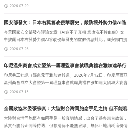
匹克大廈一層會議大廳隆重舉行。大會總結協會首屆工作
2026-07-29
國安部發文：日本右翼篡改侵華曆史，嚴防境外勢力借AI造
假
今天國家安全部發布評論文章《AI造不了真相 篡改洗不掉血痕》文
中披露日本右翼勢力借AI篡改侵華曆史的虛假信息對此，國安部門提
醒要嚴防倒灌我國，污染大模型數據日右翼勢力通
2026-07-26
印尼溫州商會成立暨第一屆理監事會就職典禮在雅加達舉行
印尼共工社訊（龔泉元于雅加達報道）2026年7月12日，印度尼西亞
溫州商會成立大會暨第一屆理監事會就職典禮在雅加達太陽城大宴會
廳隆重舉行。印尼政府官員、溫州市相關部門代表
2026-07-15
全國政協常委張宗真：大陸對台灣同胞念手足之情 但不能容
忍賴清德認賊作父
大陸對台灣同胞懷有如同手足一般真切情感，出台了很多惠台政策，
落實台胞台企同等待遇。但賴清德不能無底線、無休止地消耗這份情