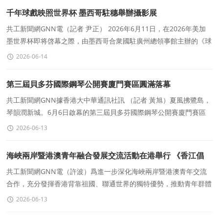
千年球戲映照世界杯 墨西哥駐穗舉辦攝影展
共工新聞網GNN電（記者 尹正） 2026年6月11日，在2026年美加
墨世界杯即将啓幕之際，由墨西哥合衆國駐廣州總領事館主辦的《球
賽：過去與現在》攝影展開幕式暨《廣州伊比利亞美
2026-06-14
第三屆貝多芬國際鋼琴公開賽廈門賽區圓滿落幕
共工新聞網GNN據香港大中華通訊社訊 （記者 黃旭）夏風拂鷺島，
琴韻潤新城。6月6日啟幕的第三屆貝多芬國際鋼琴公開賽廈門賽區
賽事，近日於廈門英藍國際金融中心圓滿收官。
2026-06-13
海峽兩岸暨港澳青年融合發展交流活動在港舉行 《香江倡
議》提出四大方向
共工新聞網GNN電（許波）爲進一步深化海峽兩岸暨港澳青年交流
合作，充分發揮香港背靠祖國、聯通世界的獨特優勢，推動青年群體
在交流互鑒中增進認同。
2026-06-13