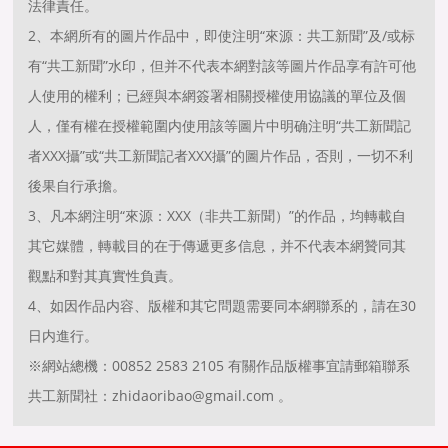
法律責任。
2、本網所有的圖片作品中，即使注明“來源：共工新聞”及/或标
有“共工新聞”水印，但并不代表本網對該等圖片作品享有許可他
人使用的權利；已經與本網簽署相關授權使用協議的單位及個
人，僅有權在授權範圍内使用該等圖片中明确注明“共工新聞記
者XXX攝”或“共工新聞記者XXX攝”的圖片作品，否則，一切不利
後果自行承擔。
3、凡本網注明“來源：XXX（非共工新聞）”的作品，均轉載自
其它媒體，轉載目的在于傳遞更多信息，并不代表本網贊同其
觀點和對其真實性負責。
4、如因作品内容、版權和其它問題需要同本網聯系的，請在30
日内進行。
※網站總機：00852 2583 2105 有關作品版權事宜請郵箱聯系
共工新聞社：zhidaoribao@gmail.com 。