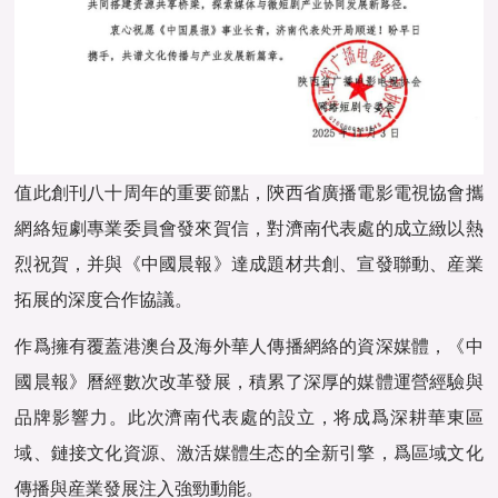
值此創刊八十周年的重要節點，陝西省廣播電影電視協會攜
網絡短劇專業委員會發來賀信，對濟南代表處的成立緻以熱
烈祝賀，并與《中國晨報》達成題材共創、宣發聯動、産業
拓展的深度合作協議。
作爲擁有覆蓋港澳台及海外華人傳播網絡的資深媒體，《中
國晨報》曆經數次改革發展，積累了深厚的媒體運營經驗與
品牌影響力。此次濟南代表處的設立，将成爲深耕華東區
域、鏈接文化資源、激活媒體生态的全新引擎，爲區域文化
傳播與産業發展注入強勁動能。