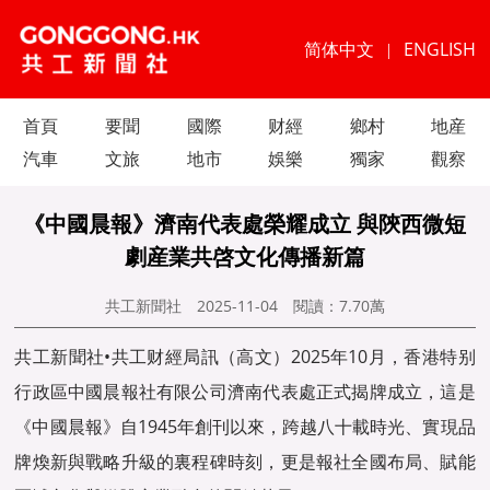
简体中文
ENGLISH
|
首頁
要聞
國際
财經
鄉村
地産
汽車
文旅
地市
娛樂
獨家
觀察
《中國晨報》濟南代表處榮耀成立 與陝西微短
劇産業共啓文化傳播新篇
共工新聞社
2025-11-04
閱讀：
7.70萬
共工新聞社•共工财經局訊（高文）2025年10月，香港特别
行政區中國晨報社有限公司濟南代表處正式揭牌成立，這是
《中國晨報》自1945年創刊以來，跨越八十載時光、實現品
牌煥新與戰略升級的裏程碑時刻，更是報社全國布局、賦能