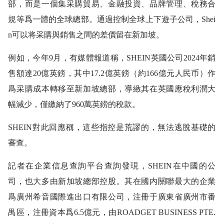
部，而是一個集采購貿易、金融投資、品牌管理、稅務合
規等爲一體的全球總部。通過控制全球上下遊子公司，Shei
n可以将采購與銷售之間的差價留在新加坡。
例如，今年9月，有媒體報道稱，SHEIN英國公司2024年銷
售額達20億英鎊，其中17.2億英鎊（約166億元人民币）作
爲采購成本轉移至新加坡總部，導緻其在英國應稅利潤大
幅減少，僅繳納了960萬英鎊的稅款。
SHEIN對此回應稱，這些指控是荒謬的，無法逃脫基礎的
審查。
記者在企業信息查詢平台查詢發現，SHEIN在中國的公
司，也大多由新加坡總部控股。其在國内關聯最大的企業
爲廣州希音國際進出口有限公司，注冊于廣東省廣州市番
禺區，注冊資本爲6.5億元，由ROADGET BUSINESS PTE.