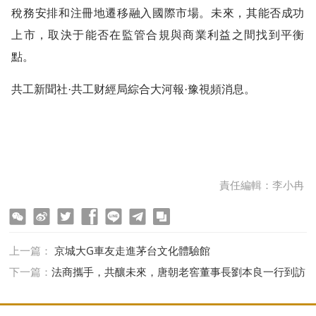
稅務安排和注冊地遷移融入國際市場。未來，其能否成功
上市，取決于能否在監管合規與商業利益之間找到平衡
點。
共工新聞社·共工财經局綜合大河報·豫視頻消息。
責任編輯：李小冉
ter
Facebook
line
telegram
copy
上一篇：
京城大G車友走進茅台文化體驗館
下一篇：
法商攜手，共釀未來，唐朝老窖董事長劉本良一行到訪
盛豪交流座談