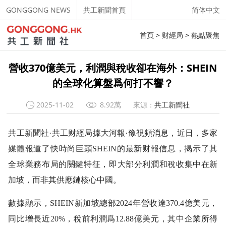
GONGGONG NEWS
共工新聞首頁
简体中文
首頁
>
财經局
>
熱點聚焦
營收370億美元，利潤與稅收卻在海外：SHEIN
的全球化算盤爲何打不響？
2025-11-02
8.92萬
來源：
共工新聞社
共工新聞社·共工财經局據大河報·豫視頻消息，近日，多家
媒體報道了快時尚巨頭SHEIN的最新财報信息，揭示了其
全球業務布局的關鍵特征，即大部分利潤和稅收集中在新
加坡，而非其供應鏈核心中國。
數據顯示，SHEIN新加坡總部2024年營收達370.4億美元，
同比增長近20%，稅前利潤爲12.88億美元，其中企業所得