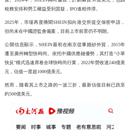
稅務安排和勞工權益受到質疑，IPO進程停滞。
2025年，市場再度傳聞SHEIN拟向港交所提交保密申請，
但尚未在中國證監會備案，目前上市前景仍不明朗。
公開信息顯示，SHEIN最初在南京從事婚紗外貿，2015年
遷至廣州轉型快時尚。依托中國供應鏈優勢，其打造“小單
快反”模式迅速席卷全球快時尚行業，2022年營收達240億美
元，估值一度超1000億美元。
然而，随着其上市之路的一波三折，最新估值目标已跌至
約500億美元。