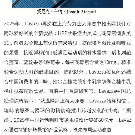
2025年，Lavazza再次在上海劳力士大师赛中推出两款针对
网球爱好者的全新饮品：HPP苹果活力美式与花青素满贯美
式，前者以冷榨工艺保留苹果清甜，搭配埃塞俄比亚咖啡豆
的果香，接近鲜榨的口感满足运动后的补水需求；后者则融
合蓝莓、蓝靛果等4种莓果，每杯花青素含量达10mg，精准
契合运动人群的健康目的。除此以外，Lavazza拉瓦萨还结
合中国消费者的口味，推出金桂龙眼水牛乳拿铁和金桂牛乳
径山抹茶两款饮品。百胜中国首席顾客官、Lavazza中国总
经理陈琦表示："从温网到上海大师赛，Lavazza始终相信，
咖啡的醇香与网球的激情能碰撞出跨越文化的共鸣。" 据
悉，2025年中国运动咖啡市场规模预计突破80亿元，Lavaz
za通过“功能+场景”的产品策略，抢先布局运动赛道。