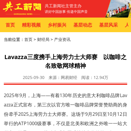
共工新闻社主管主办
讲好中国故事 传递中国声音
首页
精彩视频
乡村振兴
基层动态
基层风采
人
当前位置：
首页
>
财经局
>
产业资讯
Lavazza三度携手上海劳力士大师赛 以咖啡之
名致敬网球精神
2025-09-30
来源：网易财经
阅读：
12.94万
2025年9月，上海——有着130年历史的意大利咖啡品牌Lav
azza正式宣布，第三次以官方唯一咖啡品牌荣誉赞助商的身
份牵手2025上海劳力士大师赛。这场于9月29日至10月12日
举行的ATP1000级赛事，不仅是北美和欧洲之外唯一一站大