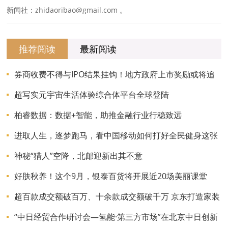
新闻社：zhidaoribao@gmail.com 。
推荐阅读
最新阅读
券商收费不得与IPO结果挂钩！地方政府上市奖励或将追
回！
超写实元宇宙生活体验综合体平台全球登陆
柏睿数据：数据+智能，助推金融行业行稳致远
进取人生，逐梦跑马，看中国移动如何打好全民健身这张
牌
神秘“猎人”空降，北邮迎新出其不意
好肤秋养！这个9月，银泰百货将开展近20场美丽课堂
超百款成交额破百万、十余款成交额破千万 京东打造家装
建材新品首发阵地
“中日经贸合作研讨会—氢能·第三方市场”在北京中日创新