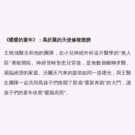
《暖暖的童年》：爲折翼的天使修複翅膀
王曉強醫生和他的團隊，在小兒神經外科這片醫學的“無人
區”勇敢開拓。神經管畸形患兒背後，是無數個輾轉求醫、
瀕臨絕望的家庭。沃爾沃汽車的援助如同一道曙光，與王醫
生團隊一起共同爲孩子們推開了那扇“重新奔跑”的大門，讓
孩子們的童年依舊“暖陽高照”。