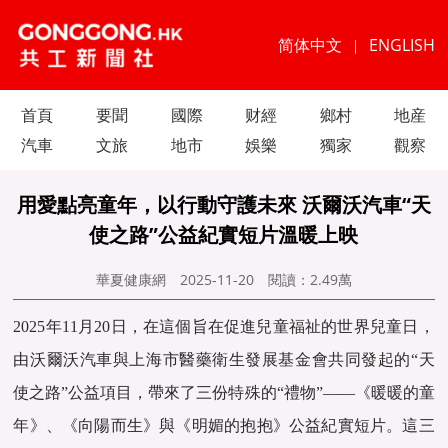
简体中文
ENGLISH
|
首頁
要聞
國際
财經
鄉村
地産
汽車
文旅
地市
娛樂
獨家
觀察
用愛點亮童年，以行動守護未來 沃爾沃汽車“天
使之路”公益紀實短片溫暖上映
華夏健康網
2025-11-20
閱讀：
2.49萬
2025年11月20日，在這個旨在促進兒童福祉的世界兒童日，
由沃爾沃汽車與上海市醫藥衛生發展基金會共同發起的“天
使之路”公益項目，帶來了三份特殊的“禮物”——《暖暖的童
年》、《向陽而生》與《明媚的抱抱》公益紀實短片。這三