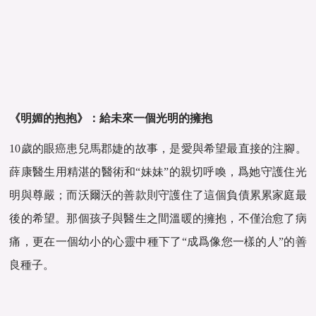
《明媚的抱抱》：給未來一個光明的擁抱
10歲的眼癌患兒馬郡婕的故事，是愛與希望最直接的注腳。
薛康醫生用精湛的醫術和“妹妹”的親切呼喚，爲她守護住光
明與尊嚴；而沃爾沃的善款則守護住了這個負債累累家庭最
後的希望。那個孩子與醫生之間溫暖的擁抱，不僅治愈了病
痛，更在一個幼小的心靈中種下了“成爲像您一樣的人”的善
良種子。