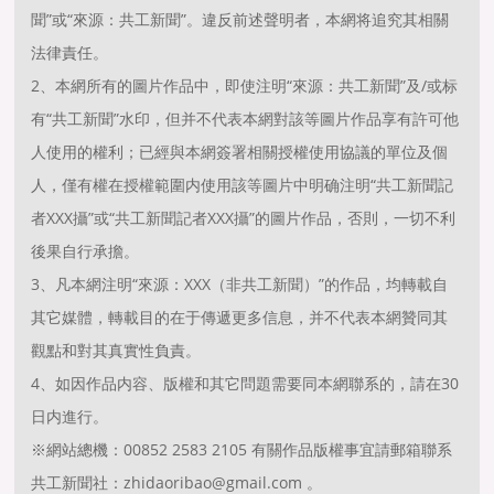
聞”或“來源：共工新聞”。違反前述聲明者，本網将追究其相關
法律責任。
2、本網所有的圖片作品中，即使注明“來源：共工新聞”及/或标
有“共工新聞”水印，但并不代表本網對該等圖片作品享有許可他
人使用的權利；已經與本網簽署相關授權使用協議的單位及個
人，僅有權在授權範圍内使用該等圖片中明确注明“共工新聞記
者XXX攝”或“共工新聞記者XXX攝”的圖片作品，否則，一切不利
後果自行承擔。
3、凡本網注明“來源：XXX（非共工新聞）”的作品，均轉載自
其它媒體，轉載目的在于傳遞更多信息，并不代表本網贊同其
觀點和對其真實性負責。
4、如因作品内容、版權和其它問題需要同本網聯系的，請在30
日内進行。
※網站總機：00852 2583 2105 有關作品版權事宜請郵箱聯系
共工新聞社：zhidaoribao@gmail.com 。