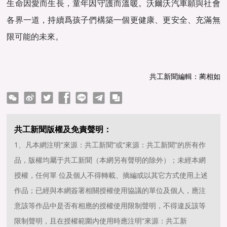
生命因愛而生長，童年因守護而溫暖。沃爾沃汽車願與社會
各界一道，持續爲孩子們構築一個更健康、更安全、充滿無
限可能的未來。
共工新聞編輯：蔺相如
ter
Facebook
line
telegram
copy
共工新聞版權及免責聲明：
1、凡本網注明“來源：共工新聞”或“來源：共工新聞”的所有作
品，版權均屬于共工新聞（本網另有聲明的除外）；未經本網
授權，任何單 位及個人不得轉載、摘編或以其它方式使用上述
作品；已經與本網簽署相關授權使用協議的單位及個人，應注
意該等作品中是否有相應的授權使用限制聲明，不得違反該等
限制聲明，且在授權範圍内使用時應注明“來源：共工新