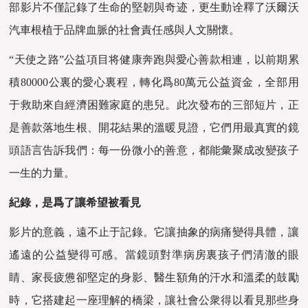
部影片不僅記錄了生命的堅韌與奇迹，更生動诠釋了沃爾沃
汽車根植于品牌血脈的社會責任感與人文關懷。
“天使之路”公益項目将健康奔跑與愛心善款相連，以前期累
積80000公裏的愛心裏程，轉化爲80萬元公益資金，全部用
于救助來自經濟困難家庭的患兒。此次發布的三部短片，正
是善款落地生根、開花結果的溫暖見證，它們用最真實的鏡
頭語言告訴我們：每一份微小的善意，都能彙聚成改變孩子
一生的力量。
紀錄，是爲了讓希望被看見
影片的意義，遠不止于記錄。它讓抽象的病痛變得具體，讓
遙遠的公益變得可感。當鏡頭對準病房裏孩子們清澈的眼
睛、家長疲憊卻堅定的身影、醫生額角的汗水和溫柔的鼓勵
時，它搭建起一座理解的橋梁，讓社會公衆得以看見那些身